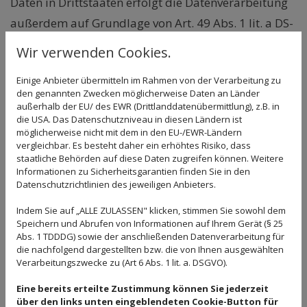
Daten in Drittstaaten erfolgt die Datenverarbeitung
außerdem auf Grundlage von Art. 49 Abs. 1 lit. a DS-
GVO. Sofern Sie in die Speicherung von Cookies und /
Wir verwenden Cookies.
oder in den Zugriff auf Informationen Ihres
Einige Anbieter übermitteln im Rahmen von der Verarbeitung zu
Endgeräts (z. B. via Device-Fingerprinting)
den genannten Zwecken möglicherweise Daten an Länder
eingewilligt haben, erfolgt die Datenverarbeitung
außerhalb der EU/ des EWR (Drittlanddatenübermittlung), z.B. in
die USA. Das Datenschutzniveau in diesen Ländern ist
zusätzlich auf Grundlage von § 25 Abs. 1 TDDDG. Die
möglicherweise nicht mit dem in den EU-/EWR-Ländern
jeweilige Einwilligung ist jederzeit widerrufbar. Sind
vergleichbar. Es besteht daher ein erhöhtes Risiko, dass
staatliche Behörden auf diese Daten zugreifen können. Weitere
Ihre Daten zur Vertragserfüllung oder zur
Informationen zu Sicherheitsgarantien finden Sie in den
Datenschutzrichtlinien des jeweiligen Anbieters.
Durchführung vorvertraglicher Maßnahmen
erforderlich, verarbeiten wir Ihre Daten auf
Indem Sie auf „ALLE ZULASSEN" klicken, stimmen Sie sowohl dem
Speichern und Abrufen von Informationen auf Ihrem Gerät (§ 25
Grundlage des Art. 6 Abs. 1 lit. b DS-GVO. Des
Abs. 1 TDDDG) sowie der anschließenden Datenverarbeitung für
Weiteren verarbeiten wir Ihre Daten, sofern diese zur
die nachfolgend dargestellten bzw. die von Ihnen ausgewählten
Verarbeitungszwecke zu (Art 6 Abs. 1 lit. a. DSGVO).
Erfüllung einer rechtlichen Verpflichtung
Eine bereits erteilte Zustimmung können Sie jederzeit
erforderlich sind, auf Grundlage von Art. 6 Abs. 1 lit.
über den links unten eingeblendeten Cookie-Button für